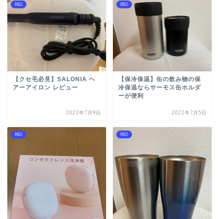
雑記
雑記
【クセ毛必見】SALONIA ヘ
【保冷保温】缶の飲み物の保
アーアイロン レビュー
冷保温ならサーモス缶ホルダ
ーが便利
2022年7月9日
2022年7月5日
雑記
雑記